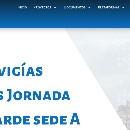
Inicio
Proyectos
Documentos
Plataformas
vigías
s Jornada
rde sede A