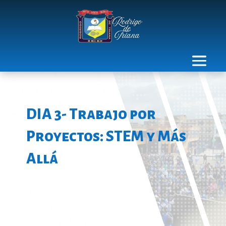
DIA 3- Trabajo por
Proyectos: STEM y Más
Allá