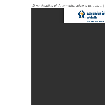
(
Si no visualiza el documento, volver a actualizar
)